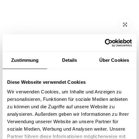
Zum Vergröß
New Balance Numeric Brandon
Westgate 508 Black Cement
Zustimmung
Details
Über Cookies
€54,90
UVP €89,90
SPARE 39%
Diese Webseite verwendet Cookies
SCHUHGRÖSSEN (EU/US):
41.5 EU / 8 US
Wir verwenden Cookies, um Inhalte und Anzeigen zu
EU
US
personalisieren, Funktionen für soziale Medien anbieten
zu können und die Zugriffe auf unsere Website zu
analysieren. Außerdem geben wir Informationen zu Ihrer
41.5
42
42.5
43
44
44.5
Verwendung unserer Website an unsere Partner für
soziale Medien, Werbung und Analysen weiter. Unsere
45
45.5
Partner führen diese Informationen möglicherweise mit